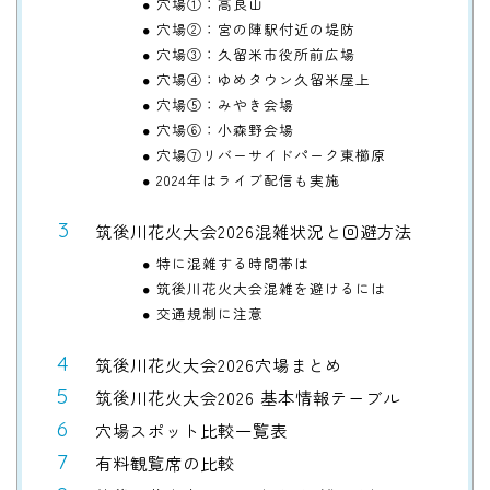
穴場①：高良山
穴場②：宮の陣駅付近の堤防
穴場③：久留米市役所前広場
穴場④：ゆめタウン久留米屋上
穴場⑤：みやき会場
穴場⑥：小森野会場
穴場⑦リバーサイドパーク東櫛原
2024年はライブ配信も実施
筑後川花火大会2026混雑状況と回避方法
特に混雑する時間帯は
筑後川花火大会混雑を避けるには
交通規制に注意
筑後川花火大会2026穴場まとめ
筑後川花火大会2026 基本情報テーブル
穴場スポット比較一覧表
有料観覧席の比較