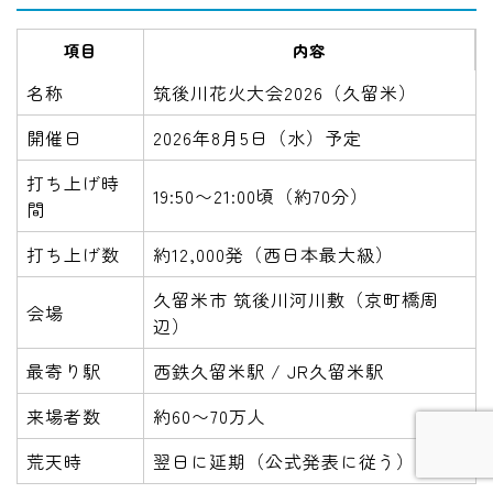
項目
内容
名称
筑後川花火大会2026（久留米）
開催日
2026年8月5日（水）予定
打ち上げ時
19:50〜21:00頃（約70分）
間
打ち上げ数
約12,000発（西日本最大級）
久留米市 筑後川河川敷（京町橋周
会場
辺）
最寄り駅
西鉄久留米駅 / JR久留米駅
来場者数
約60〜70万人
荒天時
翌日に延期（公式発表に従う）