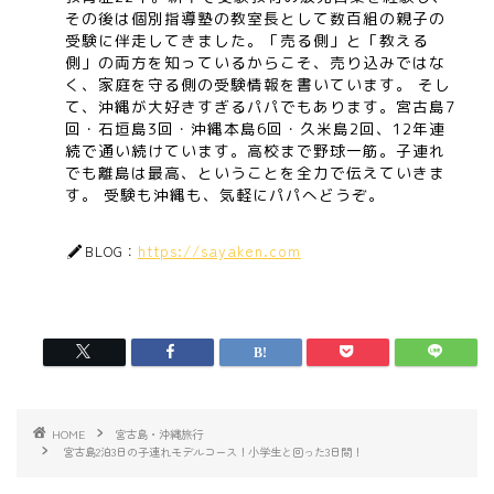
その後は個別指導塾の教室長として数百組の親子の
受験に伴走してきました。「売る側」と「教える
側」の両方を知っているからこそ、売り込みではな
く、家庭を守る側の受験情報を書いています。 そし
て、沖縄が大好きすぎるパパでもあります。宮古島7
回・石垣島3回・沖縄本島6回・久米島2回、12年連
続で通い続けています。高校まで野球一筋。子連れ
でも離島は最高、ということを全力で伝えていきま
す。 受験も沖縄も、気軽にパパへどうぞ。
https://sayaken.com
BLOG：
HOME
宮古島・沖縄旅行
宮古島2泊3日の子連れモデルコース！小学生と回った3日間！