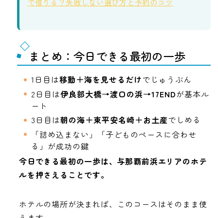
で借りる？失敗しない選び方と予約のコツ
まとめ：今日できる最初の一歩
1日目は
移動＋海を見せるだけ
でじゅうぶん
2日目は
伊良部大橋→渡口の浜→17END
が基本ル
ート
3日目は
朝の海＋東平安名崎＋お土産
でしめる
「詰め込まない」「子どものペースに合わせ
る」が成功の鍵
今日できる最初の一歩は、与那覇前浜エリアのホテ
ルを押さえることです。
ホテルの場所が決まれば、このコースはそのまま使
えます。