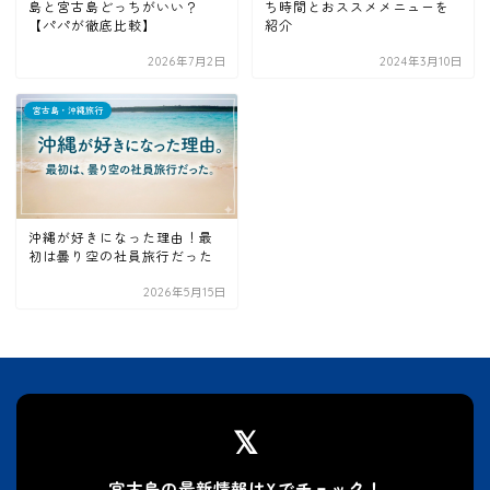
島と宮古島どっちがいい？
ち時間とおススメメニューを
【パパが徹底比較】
紹介
2026年7月2日
2024年3月10日
宮古島・沖縄旅行
沖縄が好きになった理由！最
初は曇り空の社員旅行だった
2026年5月15日
𝕏
宮古島の最新情報はXでチェック！