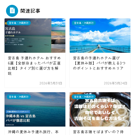
関連記事
宮古島・沖縄旅行
宮古島・沖縄旅行
宮古島 子連れホテル おすすめ
宮古島の子連れホテル選び
6選【全部泊まったパパが正直
【夏休み版】パパが教える3つ
比較】タイプ別に選び方を解
のポイントとおすすめエリア
説
2026年5月31日
2026年5月24日
宮古島・沖縄旅行
宮古島・沖縄旅行
沖縄の夏休み子連れ旅行、本
宮古島古謝そばまずいの？待