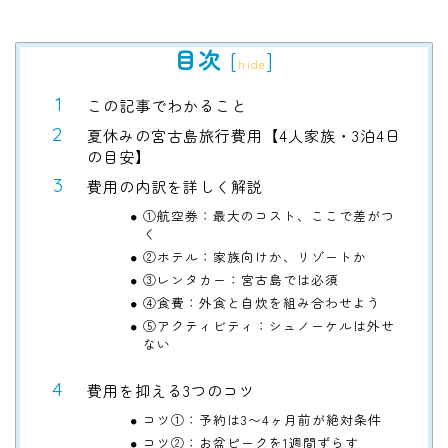
目次
[
]
hide
この記事でわかること
夏休みの宮古島旅行費用【4人家族・3泊4日
の目安】
費用の内訳を詳しく解説
①航空券：最大のコスト、ここで差がつ
く
②ホテル：家族向けか、リゾートか
③レンタカー：宮古島では必須
④食費：外食と自炊を組み合わせよう
⑤アクティビティ：シュノーケルは外せ
ない
費用を抑える3つのコツ
コツ①：予約は3〜4ヶ月前が絶対条件
コツ②：お盆ピークを1週間ずらす