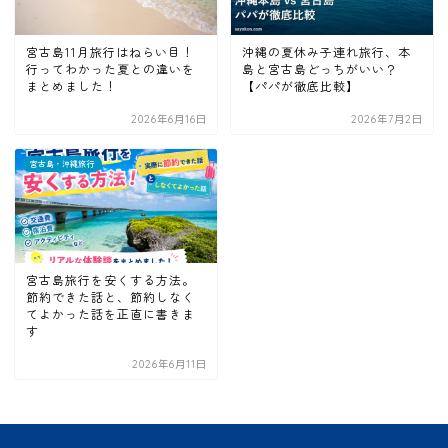
宮古島11月旅行はねらい目！
沖縄の夏休み子連れ旅行、本
行ってわかった夏との違いを
島と宮古島どっちがいい？
まとめました！
【パパが徹底比較】
2026年6月16日
2026年7月2日
宮古島・沖縄旅行
宮古島旅行を安くする方法。
節約できた話と、節約しなく
てよかった話を正直に書きま
す
2026年6月11日