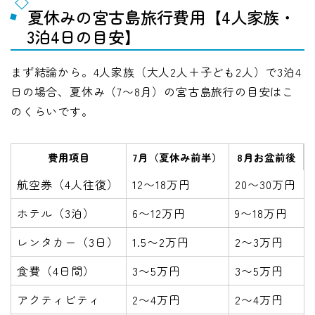
夏休みの宮古島旅行費用【4人家族・
3泊4日の目安】
まず結論から。4人家族（大人2人＋子ども2人）で3泊4
日の場合、夏休み（7〜8月）の宮古島旅行の目安はこ
のくらいです。
費用項目
7月（夏休み前半）
8月お盆前後
航空券（4人往復）
12〜18万円
20〜30万円
ホテル（3泊）
6〜12万円
9〜18万円
レンタカー（3日）
1.5〜2万円
2〜3万円
食費（4日間）
3〜5万円
3〜5万円
アクティビティ
2〜4万円
2〜4万円