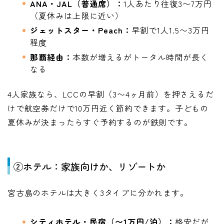
ANA・JAL（普通席）：
1人あたり往復3〜7万円
（夏休みは上限に近い）
ジェットスター・Peach：
早割で1人1.5〜3万円
程度
那覇経由：
本数が増えるがトータル時間が長く
なる
4人家族なら、LCCの早割（3〜4ヶ月前）を押さえるだ
けで航空券だけで10万円近く節約できます。子どもの
夏休みが決まったらすぐ予約するのが鉄則です。
②ホテル：家族向けか、リゾートか
宮古島のホテルは大きく3タイプに分かれます。
シティホテル・民宿（〜1万円/泊）：
格安だが