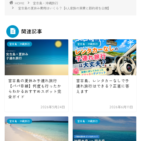
HOME
宮古島・沖縄旅行
宮古島の夏休み費用はいくら？【4人家族の実費と節約術を公開】
関連記事
宮古島・沖縄旅行
宮古島・沖縄旅行
宮古島の夏休み子連れ旅行
宮古島、レンタカーなしで子
【パパ目線】何度も行ったか
連れ旅行はできる？正直に答
らわかるおすすめスポット完
えます
全ガイド
2026年5月24日
2026年6月11日
宮古島・沖縄旅行
宮古島・沖縄旅行