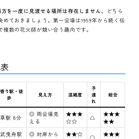
両方を一度に見渡せる場所は存在しません
。どちら
めておきましょう。第一会場は1959年から続く伝
で複数の花火師が競い合う趣向です。
見表
子
寄り駅・徒
見え方
混雑度
連
総合
歩
れ
◎ 両会場見
★★★
★★★
草駅 8分
△
える
☆☆
★★
武曳舟駅
◎ 対岸から
★★☆
★★★
○