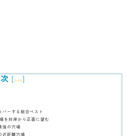
目次
[
]
hide
をカバーする総合ベスト
会場を対岸から正面に望む
最強の穴場
の近距離穴場