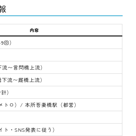
報
内容
9回）
）
桜橋下流〜言問橋上流）
駒形橋下流〜厩橋上流）
合計）
メトロ）/ 本所吾妻橋駅（都営）
イト・SNS発表に従う）