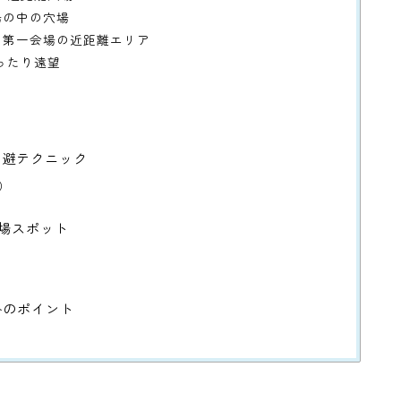
場の中の穴場
— 第一会場の近距離エリア
ったり遠望
 回避テクニック
）
穴場スポット
う
略のポイント