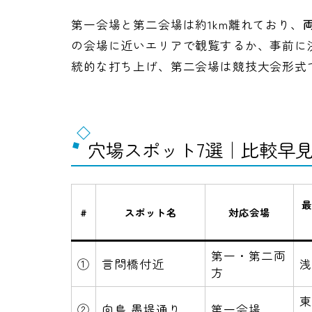
第一会場と第二会場は約1km離れており、
の会場に近いエリアで観覧するか、事前に決
統的な打ち上げ、第二会場は競技大会形式
穴場スポット7選｜比較早
最
#
スポット名
対応会場
第一・第二両
①
言問橋付近
浅
方
東
②
向島 墨堤通り
第一会場