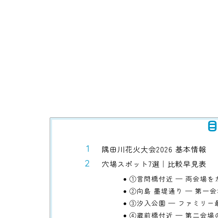
隅田川花火大会2026 基本情報
穴場スポット7選｜比較早見表
①言問橋付近 — 両会場
②向島 墨堤通り — 第一
③汐入公園 — ファミリー
④蔵前橋付近 — 第二会場