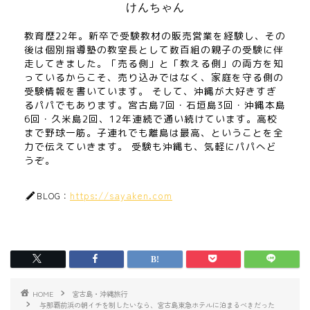
けんちゃん
教育歴22年。新卒で受験教材の販売営業を経験し、その
後は個別指導塾の教室長として数百組の親子の受験に伴
走してきました。「売る側」と「教える側」の両方を知
っているからこそ、売り込みではなく、家庭を守る側の
受験情報を書いています。 そして、沖縄が大好きすぎ
るパパでもあります。宮古島7回・石垣島3回・沖縄本島
6回・久米島2回、12年連続で通い続けています。高校
まで野球一筋。子連れでも離島は最高、ということを全
力で伝えていきます。 受験も沖縄も、気軽にパパへど
うぞ。
https://sayaken.com
BLOG：
HOME
宮古島・沖縄旅行
与那覇前浜の朝イチを制したいなら、宮古島東急ホテルに泊まるべきだった