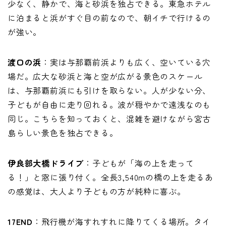
少なく、静かで、海と砂浜を独占できる。東急ホテル
に泊まると浜がすぐ目の前なので、朝イチで行けるの
が強い。
渡口の浜
：実は与那覇前浜よりも広く、空いている穴
場だ。広大な砂浜と海と空が広がる景色のスケール
は、与那覇前浜にも引けを取らない。人が少ない分、
子どもが自由に走り回れる。波が穏やかで遠浅なのも
同じ。こちらを知っておくと、混雑を避けながら宮古
島らしい景色を独占できる。
伊良部大橋ドライブ
：子どもが「海の上を走って
る！」と窓に張り付く。全長3,540mの橋の上を走るあ
の感覚は、大人より子どもの方が純粋に喜ぶ。
17END
：飛行機が海すれすれに降りてくる場所。タイ