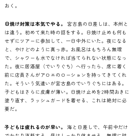
おく。
日焼け対策は本気でやる。
宮古島の日差しは、本州と
は違う。初めて来た時の話をする。日焼け止めも何も
せずにツアーに参加して、一日中外にいた。夜になる
と、やけどのように真っ赤。お風呂はもちろん無理
で、シャワーも水でなければ当てられない状態になっ
た。夜に居酒屋（でいりぐち）へ行ったら、席に着く
前に店員さんがアロエのローションを持ってきてくれ
た。そういう気遣いが宮古島のでいりぐちにはある。
子どもはさらに皮膚が薄い。日焼け止めを2時間おきに
塗り直す、ラッシュガードを着せる、これは絶対に必
要だ。
子どもは疲れるのが早い。
海と日差しで、午前中だけ
でかなり消耗する。昼はしっかり休ませる。無理に詰