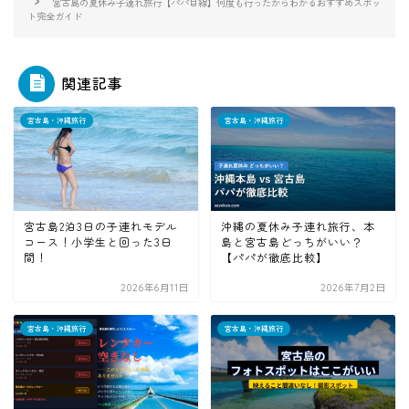
宮古島の夏休み子連れ旅行【パパ目線】何度も行ったからわかるおすすめスポッ
ト完全ガイド
関連記事
宮古島・沖縄旅行
宮古島・沖縄旅行
宮古島2泊3日の子連れモデル
沖縄の夏休み子連れ旅行、本
コース！小学生と回った3日
島と宮古島どっちがいい？
間！
【パパが徹底比較】
2026年6月11日
2026年7月2日
宮古島・沖縄旅行
宮古島・沖縄旅行