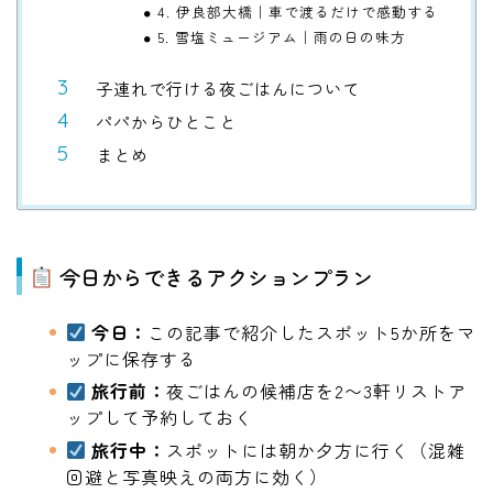
4. 伊良部大橋｜車で渡るだけで感動する
5. 雪塩ミュージアム｜雨の日の味方
子連れで行ける夜ごはんについて
パパからひとこと
まとめ
今日からできるアクションプラン
今日：
この記事で紹介したスポット5か所をマ
ップに保存する
旅行前：
夜ごはんの候補店を2〜3軒リストア
ップして予約しておく
旅行中：
スポットには朝か夕方に行く（混雑
回避と写真映えの両方に効く）