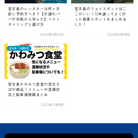
宮古島のレンタカーは何ヶ月
宮古島のフォトスポットはこ
前に予約すべき？【子連れパ
こがいい！12年通ってよく行
パが失敗から学んだ】ベスト
った絶景スポットをまとめま
タイミングと選び方
した！
2026年5月31日
2026年6月18日
宮古島・沖縄旅行
宮古島かわみつ食堂の宮古そ
ばが絶品！メニューや混雑状
況と駐車場情報まとめ
2025年11月9日