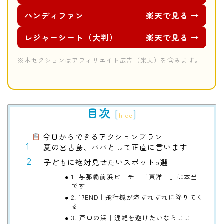
ハンディファン
楽天で見る →
レジャーシート（大判）
楽天で見る →
※本セクションはアフィリエイト広告（楽天）を含みます。
目次
[
]
hide
今日からできるアクションプラン
夏の宮古島、パパとして正直に言います
子どもに絶対見せたいスポット5選
1. 与那覇前浜ビーチ｜「東洋一」は本当
です
2. 17END｜飛行機が海すれすれに降りてく
る
3. 戸口の浜｜混雑を避けたいならここ