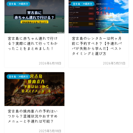
宮古島・沖縄旅行
宮古島・沖縄旅行
宮古島に赤ちゃん連れで行け
宮古島のレンタカーは何ヶ月
る？実際に連れて行ってわか
前に予約すべき？【子連れパ
ったことをまとめました！
パが失敗から学んだ】ベスト
タイミングと選び方
2026年6月18日
2026年5月31日
宮古島・沖縄旅行
宮古島の焼肉喜八の予約はい
つから？混雑状況やおすすめ
メニューと子連れは可能？
2025年5月18日