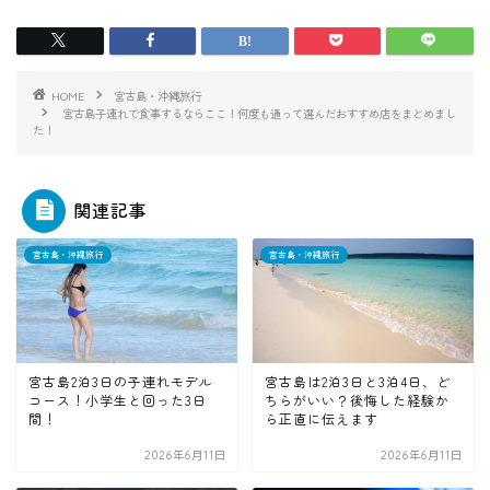
HOME
宮古島・沖縄旅行
宮古島子連れで食事するならここ！何度も通って選んだおすすめ店をまとめまし
た！
関連記事
宮古島・沖縄旅行
宮古島・沖縄旅行
宮古島2泊3日の子連れモデル
宮古島は2泊3日と3泊4日、ど
コース！小学生と回った3日
ちらがいい？後悔した経験か
間！
ら正直に伝えます
2026年6月11日
2026年6月11日