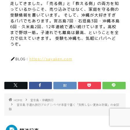
走してきました。「売る側」と「教える側」の両方を知
っているからこそ、売り込みではなく、家庭を守る側の
受験情報を書いています。 そして、沖縄が大好きすぎ
るパパでもあります。宮古島7回・石垣島3回・沖縄本島
6回・久米島2回、12年連続で通い続けています。高校
まで野球一筋。子連れでも離島は最高、ということを全
力で伝えていきます。 受験も沖縄も、気軽にパパへど
うぞ。
https://sayaken.com
BLOG：
HOME
宮古島・沖縄旅行
宮古島 子連れ旅行ブログ｜パパが本音で書く「失敗しない夏休み計画」の全記
録