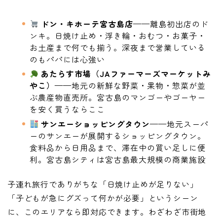
ドン・キホーテ宮古島店
——離島初出店のド
ンキ。日焼け止め・浮き輪・おむつ・お菓子・
お土産まで何でも揃う。深夜まで営業している
のもパパには心強い
あたらす市場（JAファーマーズマーケットみ
やこ）
——地元の新鮮な野菜・果物・惣菜が並
ぶ農産物直売所。宮古島のマンゴーやゴーヤー
を安く買うならここ
サンエーショッピングタウン
——地元スーパ
ーのサンエーが展開するショッピングタウン。
食料品から日用品まで、滞在中の買い足しに便
利。宮古島シティは宮古島最大規模の商業施設
子連れ旅行でありがちな「日焼け止めが足りない」
「子どもが急にグズって何かが必要」というシーン
に、このエリアなら即対応できます。わざわざ市街地