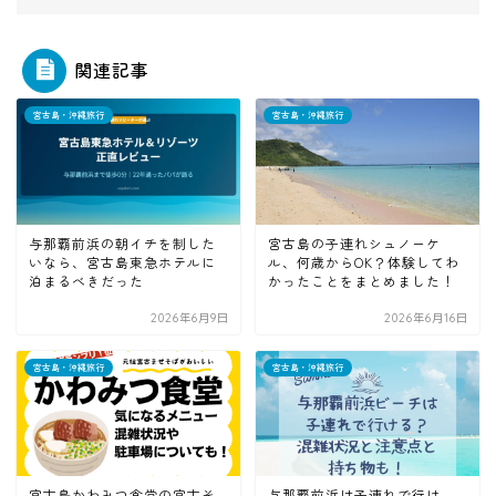
関連記事
宮古島・沖縄旅行
宮古島・沖縄旅行
与那覇前浜の朝イチを制した
宮古島の子連れシュノーケ
いなら、宮古島東急ホテルに
ル、何歳からOK？体験してわ
泊まるべきだった
かったことをまとめました！
2026年6月9日
2026年6月16日
宮古島・沖縄旅行
宮古島・沖縄旅行
宮古島かわみつ食堂の宮古そ
与那覇前浜は子連れで行け