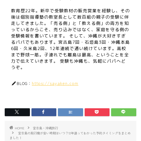
教育歴22年。新卒で受験教材の販売営業を経験し、その
後は個別指導塾の教室長として数百組の親子の受験に伴
走してきました。「売る側」と「教える側」の両方を知
っているからこそ、売り込みではなく、家庭を守る側の
受験情報を書いています。 そして、沖縄が大好きすぎ
るパパでもあります。宮古島7回・石垣島3回・沖縄本島
6回・久米島2回、12年連続で通い続けています。高校
まで野球一筋。子連れでも離島は最高、ということを全
力で伝えていきます。 受験も沖縄も、気軽にパパへど
うぞ。
https://sayaken.com
BLOG：
HOME
宮古島・沖縄旅行
宮古島の飛行機が安い時期はいつ？12年通ってわかった予約タイミングをまとめ
ました！